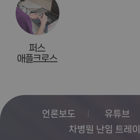
퍼스
애플크로스
언론보도
유튜브
차병원 난임 트레