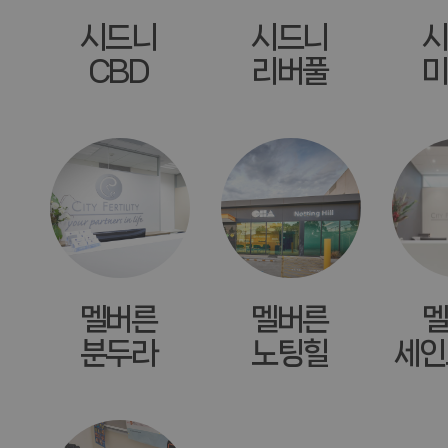
시드니
시드니
시
CBD
리버풀
미
멜버른
멜버른
멜
분두라
노팅힐
세인