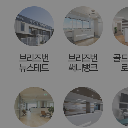
브리즈번
브리즈번
골드
뉴스테드
써니뱅크
로