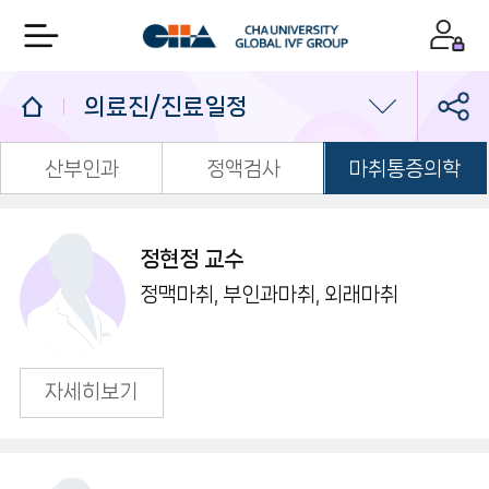
의료진/진료일정
산부인과
정액검사
마취통증의학
의료진/진료일정
진료예약
정현정 교수
1:1 상담실
정맥마취, 부인과마취, 외래마취
자세히보기