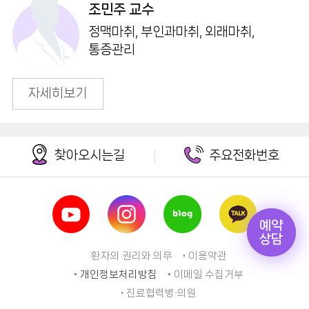
조민주 교수
정맥마취, 부인과마취, 외래마취,
통증관리
자세히보기
찾아오시는길
주요전화번호
예약
예약
상담
상담
환자의 권리와 의무
이용약관
개인정보처리방침
이메일 수집거부
진료협력병∙의원