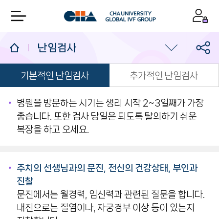
난임검사
기본적인 난임검사
추가적인 난임검사
난임검사
배란검사 및 치료
병원을 방문하는 시기는 생리 시작 2~3일째가 가장
좋습니다. 또한 검사 당일은 되도록 탈의하기 쉬운
인공수정
복장을 하고 오세요.
시험관아기 시술
주치의 선생님과의 문진, 전신의 건강상태, 부인과
착상전 유전검사
진찰
문진에서는 월경력, 임신력과 관련된 질문을 합니다.
습관성유산
내진으로는 질염이나, 자궁경부 이상 등이 있는지