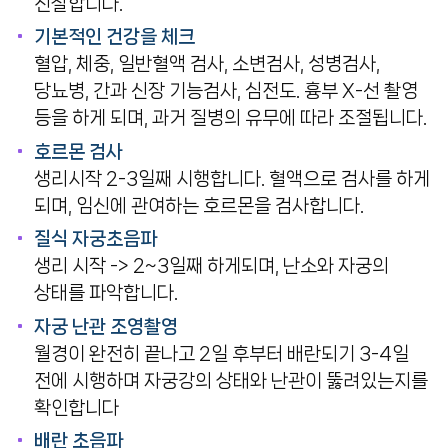
진찰합니다.
반복착상실패
기본적인 건강을 체크
혈압, 체중, 일반혈액 검사, 소변검사, 성병검사,
다낭성 난소증후군
당뇨병, 간과 신장 기능검사, 심전도. 흉부 X-선 촬영
등을 하게 되며, 과거 질병의 유무에 따라 조절됩니다.
자궁경/복강경
호르몬 검사
생리시작 2-3일째 시행합니다. 혈액으로 검사를 하게
남성난임
되며, 임신에 관여하는 호르몬을 검사합니다.
질식 자궁초음파
난임바로알기
생리 시작 -> 2~3일째 하게되며, 난소와 자궁의
상태를 파악합니다.
주사안내
자궁 난관 조영촬영
월경이 완전히 끝나고 2일 후부터 배란되기 3-4일
전에 시행하며 자궁강의 상태와 난관이 뚫려있는지를
확인합니다
배란 초음파