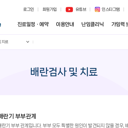
로그인
회원가입
유튜브
인스타그램
진료일정ㆍ예약
이용안내
난임클리닉
가임력 
 치료
배란검사 및 치료
 배란기 부부관계
배란기 부부 관계입니다. 부부 모두 특별한 원인이 발견되지 않을 경우, 