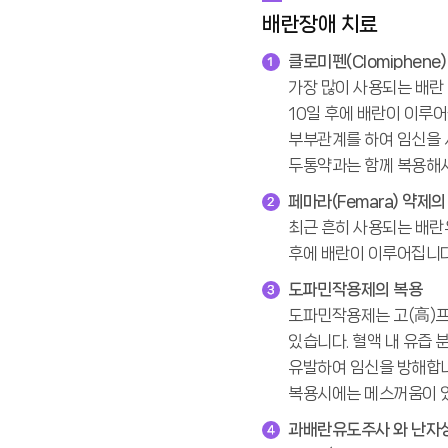
배란장애 치료
클로미펜(Clomiphene
가장 많이 사용되는 배란 유
10일 후에 배란이 이루
부부관계를 하여 임신을 
두통약과는 함께 복용해서
페마라(Femara) 약제의
최근 흔히 사용되는 배란유
후에 배란이 이루어집니다
도파민작용제의 복용
도파민작용제는 고(高)프로락
있습니다. 혈액 내 유즙
유발하여 임신을 방해합니
복용시에는 메스꺼움이 있
과배란유도주사 와 난자