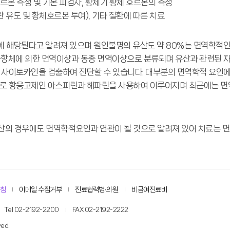
호르몬 측정 및 기본 피검사, 황체기 황체 호르몬의 측정
란 유도 및 황체호르몬 투여), 기타 질환에 따른 치료
인에 해당된다고 알려져 있으며 원인불명의 유산도 약 80%는 면역학적
가항체에 의한 면역이상과 동종 면역이상으로 분류되며 유산과 관련된 
 사이토카인을 검출하여 진단할 수 있습니다. 대부분의 면역학적 요인에
주로 항응고제인 아스피린과 헤파린을 사용하여 이루어지며 최근에는 
의 경우에도 면역학적요인과 연관이 될 것으로 알려져 있어 치료는 
침
이메일 수집거부
진료협력병∙의원
비급여진료비
Tel 02-2192-2200
FAX 02-2192-2222
ed.