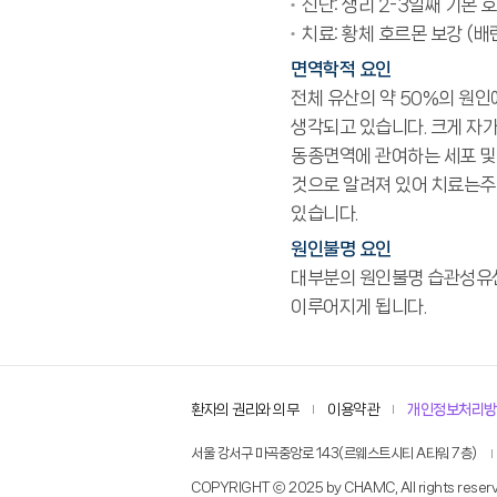
진단: 생리 2-3일째 기본 
치료: 황체 호르몬 보강 (배
면역학적 요인
전체 유산의 약 50%의 원
생각되고 있습니다. 크게 자
동종면역에 관여하는 세포 및
것으로 알려져 있어 치료는
있습니다.
원인불명 요인
대부분의 원인불명 습관성유산
이루어지게 됩니다.
환자의 권리와 의무
이용약관
개인정보처리방
서울 강서구 마곡중앙로 143(르웨스트시티 A타워 7층)
COPYRIGHT ⓒ 2025 by CHAMC, All rights reserv