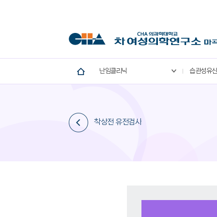
난임클리닉
습관성유
착상전 유전검사