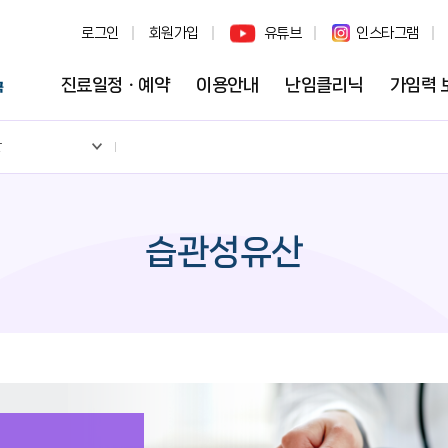
로그인
회원가입
유튜브
인스타그램
진료일정ㆍ예약
이용안내
난임클리닉
가임력 
산
습관성유산