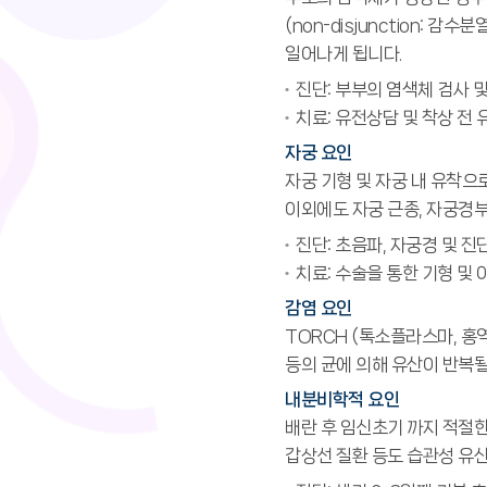
(non-disjunction:
일어나게 됩니다.
진단: 부부의 염색체 검사 
치료: 유전상담 및 착상 전 
자궁 요인
자궁 기형 및 자궁 내 유착으로
이외에도 자궁 근종, 자궁경부
진단: 초음파, 자궁경 및 진
치료: 수술을 통한 기형 및 
감염 요인
TORCH (톡소플라스마, 홍역
등의 균에 의해 유산이 반복될
내분비학적 요인
배란 후 임신초기 까지 적절한
갑상선 질환 등도 습관성 유산