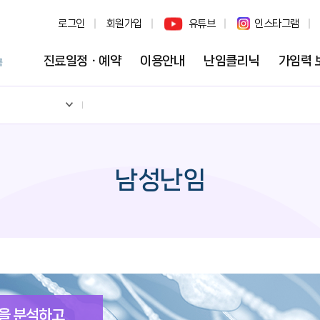
로그인
회원가입
유튜브
인스타그램
진료일정ㆍ예약
이용안내
난임클리닉
가임력 
남성난임