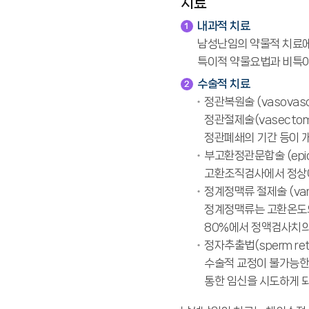
치료
내과적 치료
남성난임의 약물적 치료에
특이적 약물요법과 비특이
수술적 치료
정관복원술 (vasovaso
정관절제술(vasecto
정관폐쇄의 기간 등이 개
부고환정관문합술 (epidi
고환조직검사에서 정상이
정계정맥류 절제술 (vari
정계정맥류는 고환온도의
80%에서 정액검사치의
정자추출법(sperm retri
수술적 교정이 불가능한
통한 임신을 시도하게 되