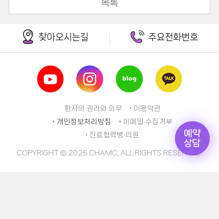
목록
찾아오시는길
주요전화번호
환자의 권리와 의무
이용약관
개인정보처리방침
이메일 수집거부
예약
예약
진료협력병∙의원
상담
상담
COPYRIGHT © 2025 CHAMC, ALL RIGHTS RESERVED.