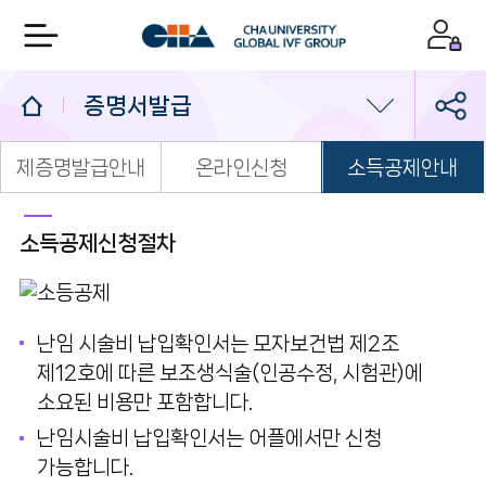
증명서발급
제증명발급안내
온라인신청
소득공제안내
처음오시는분
외래진료
소득공제신청절차
수술안내
난임 시술비 납입확인서는 모자보건법 제2조
주요전화번호
제12호에 따른 보조생식술(인공수정, 시험관)에
원내위치안내
소요된 비용만 포함합니다.
난임시술비 납입확인서는 어플에서만 신청
오시는길/주차안내
가능합니다.