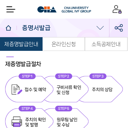
증명서발급
제증명발급안내
온라인신청
소득공제안내
처음오시는분
외래진료
제증명발급절차
수술안내
주요전화번호
원내위치안내
오시는길/주차안내