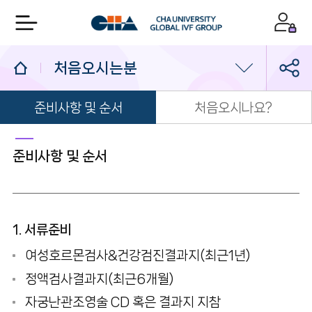
처음오시는분
준비사항 및 순서
처음오시나요?
처음오시는분
외래진료
준비사항 및 순서
수술안내
주요전화번호
1. 서류준비
여성호르몬검사&건강검진결과지(최근1년)
원내위치안내
정액검사결과지(최근6개월)
오시는길/주차안내
자궁난관조영술 CD 혹은 결과지 지참