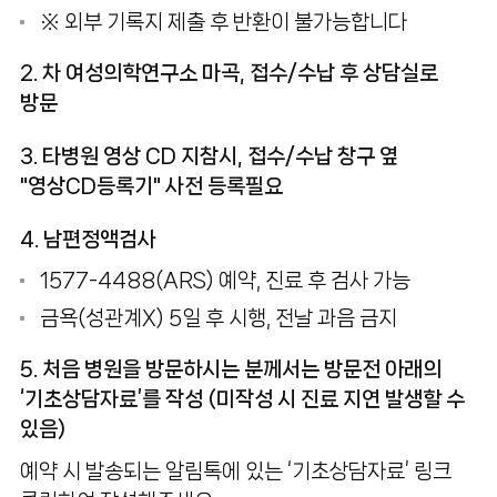
※ 외부 기록지 제출 후 반환이 불가능합니다
난임시술비 지원사업 안내
2. 차 여성의학연구소 마곡, 접수/수납 후
상담실
로
증명서발급
방문
자주하는질문
3. 타병원 영상 CD 지참시,
접수/수납 창구 옆
"영상CD등록기" 사전 등록필요
4. 남편정액검사
1577-4488(ARS) 예약
, 진료 후 검사 가능
금욕(성관계X) 5일 후 시행, 전날 과음 금지
5. 처음 병원을 방문하시는 분께서는 방문전 아래의
‘기초상담자료’를 작성 (미작성 시 진료 지연 발생할 수
있음)
예약 시 발송되는 알림톡에 있는 ‘기초상담자료’ 링크