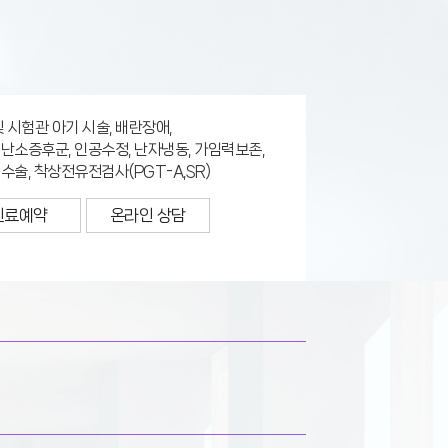
및 시험관 아기 시술, 배란장애,
난소증후군, 인공수정, 난자냉동, 가임력보존,
수술, 착상전유전검사(PGT-A,SR)
진료예약
온라인 상담