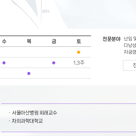
전문분야
난임 
수
목
금
토
다낭성
자궁경
1,3주
서울아산병원 외래교수
차의과학대학교