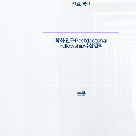
진료 경력
학회∙연구∙Postdoctorial
Fellowship∙수상경력
논문