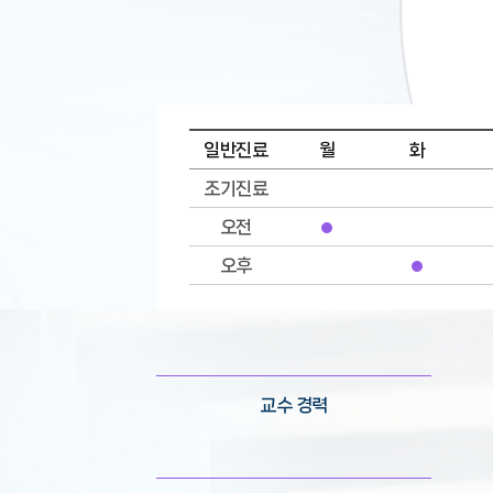
일반진료
월
화
조기진료
오전
오후
교수 경력