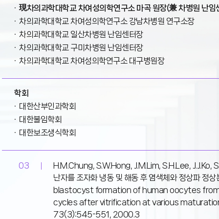
現차의과학대학교 차여성의학연구소 마곡 원장(兼 차병원 난임
차의과학대학교 차여성의학연구소 강남차병원 연구소장
차의과학대학교 일산차병원 난임센터장
차의과학대학교 구미차병원 난임센터장
차의과학대학교 차여성의학연구소 대구병원장
학회
대한산부인과학회
대한불임학회
대한보조생식학회
03
H.M.Chung, S.W.Hong, J.M.Lim, S.H.Lee, J.J.Ko, 
난자를 조자화 냉동 및 해동 후 염색체와 정상파 정상분열
blastocyst formation of human oocytes from
cycles after vitrification at various maturationa
73(3):545-551, 2000.3