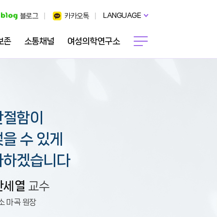
LANGUAGE
블로그
카카오톡
보존
소통채널
여성의학연구소
간절함이
을 수 있게
다하겠습니다
한세열
교수
소 마곡 원장