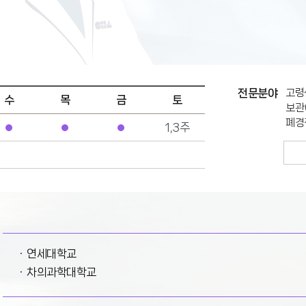
전문분야
고령
수
목
금
토
보관
폐경
1,3주
연세대학교
차의과학대학교