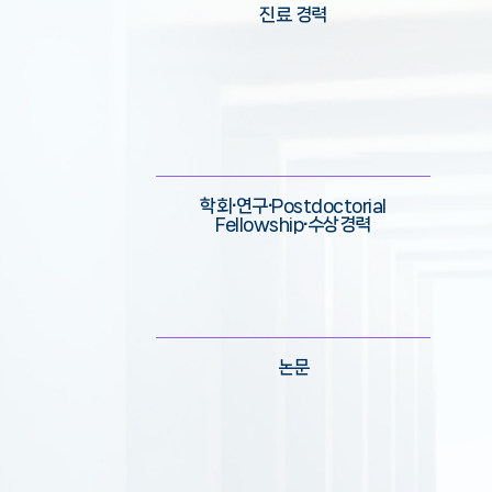
진료 경력
학회∙연구∙Postdoctorial
Fellowship∙수상경력
논문