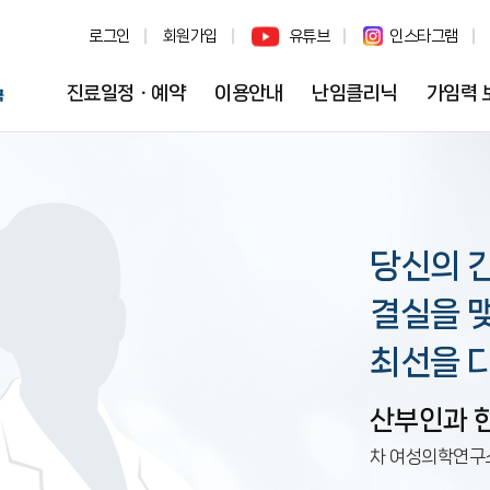
로그인
회원가입
유튜브
인스타그램
진료일정ㆍ예약
이용안내
난임클리닉
가임력 
당신의 
결실을 맺
최선을 
산부인과
차 여성의학연구