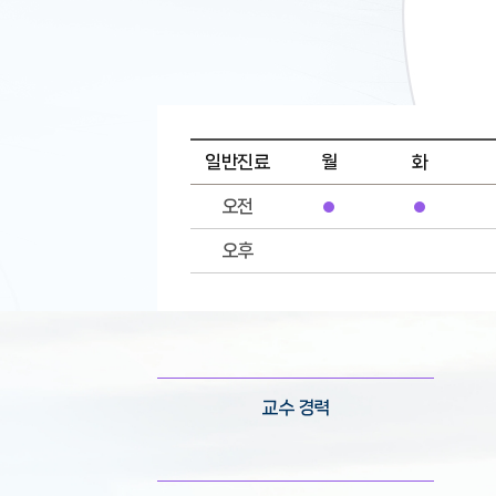
일반진료
월
화
오전
오후
교수 경력