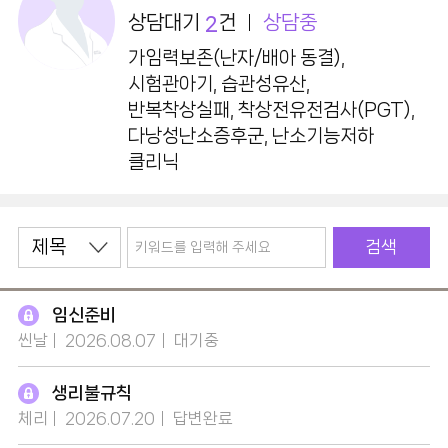
상담대기
건
상담중
2
가임력보존(난자/배아 동결),
시험관아기, 습관성유산,
반복착상실패, 착상전유전검사(PGT),
다낭성난소증후군, 난소기능저하
클리닉
검색
임신준비
씬날
2026.08.07
대기중
생리불규칙
체리
2026.07.20
답변완료