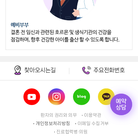
찾아오시는길
주요전화번호
예약
예약
상담
상담
환자의 권리와 의무
이용약관
개인정보처리방침
이메일 수집거부
진료협력병∙의원