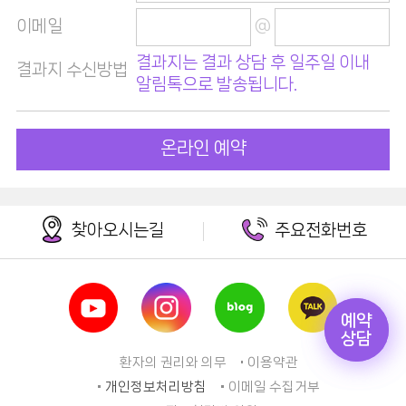
이메일
@
결과지는 결과 상담 후 일주일 이내
결과지 수신방법
알림톡으로 발송됩니다.
온라인 예약
찾아오시는길
주요전화번호
예약
예약
상담
상담
환자의 권리와 의무
이용약관
개인정보처리방침
이메일 수집거부